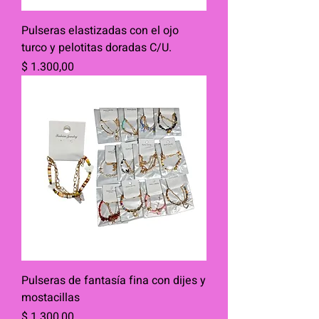
Pulseras elastizadas con el ojo
turco y pelotitas doradas C/U.
Precio
$ 1.300,00
Pulseras de fantasía fina con dijes y
mostacillas
Precio
$ 1.300,00