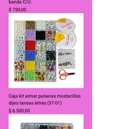
banda C/U.
Precio
$ 750,00
Caja kit armar pulseras mostacillas
dijes tansas letras (37-01)
Precio
$ 6.500,00