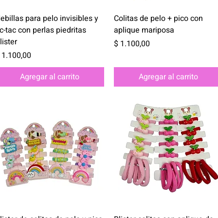
Vista rápida
Vista rápida
ebillas para pelo invisibles y
Colitas de pelo + pico con
ic-tac con perlas piedritas
aplique mariposa
lister
Precio
$ 1.100,00
recio
 1.100,00
Agregar al carrito
Agregar al carrito
Vista rápida
Vista rápida