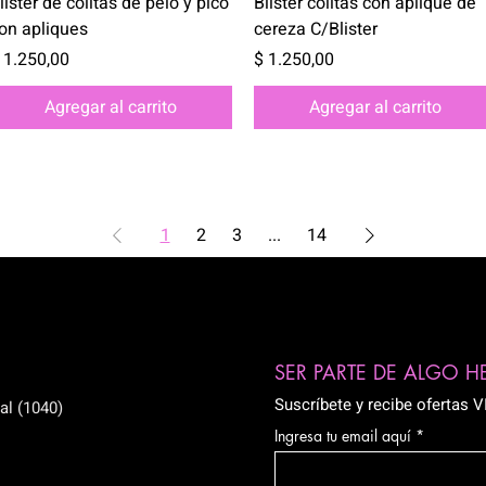
lister de colitas de pelo y pico
Blister colitas con aplique de
on apliques
cereza C/Blister
recio
Precio
 1.250,00
$ 1.250,00
Agregar al carrito
Agregar al carrito
1
2
3
...
14
SER PARTE DE ALGO 
Suscríbete y recibe ofertas 
al (1040)
Ingresa tu email aquí