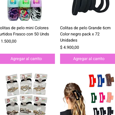
Vista rápida
Vista rápida
olitas de pelo mini Colores
Colitas de pelo Grande 6cm
urtidos Frasco con 50 Unds
Color negro pack x 72
Unidades
recio
 1.500,00
Precio
$ 4.900,00
Agregar al carrito
Agregar al carrito