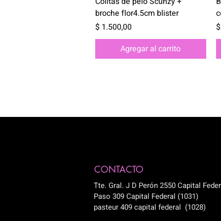
Colitas de pelo Scunzy +
B
broche flor4.5cm blister
c
Precio
P
$ 1.500,00
$
Agregar al carrito
CONTACTO
Tte. Gral. J D Perón 2550 Capital Feder
Paso 309 Capital Federal (1031)
pasteur 409 capital federal (1028)