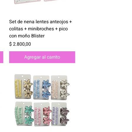
Vista rápida
Set de nena lentes anteojos +
colitas + minibroches + pico
con moño Blister
Precio
$ 2.800,00
Agregar al carrito