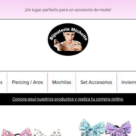
¡Un lugar perfecto para un accesorio de moda!
s
Piercing / Aros
Mochilas
Set Accesorios
Invier
Conoce aquí nuestros productos y realiza tu compra online.