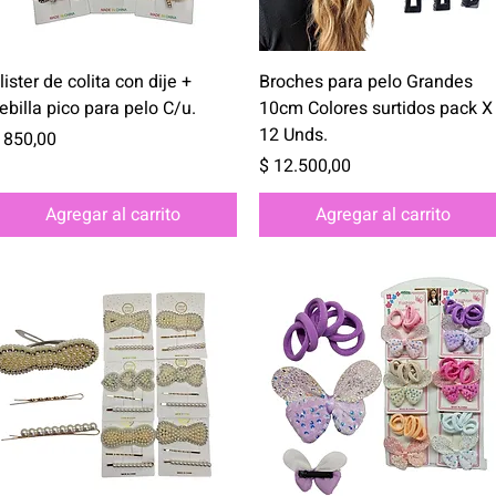
Vista rápida
Vista rápida
lister de colita con dije +
Broches para pelo Grandes
ebilla pico para pelo C/u.
10cm Colores surtidos pack X
12 Unds.
recio
 850,00
Precio
$ 12.500,00
Agregar al carrito
Agregar al carrito