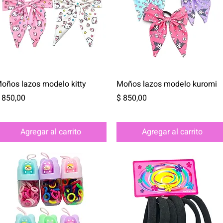
Vista rápida
Vista rápida
oños lazos modelo kitty
Moños lazos modelo kuromi
recio
Precio
 850,00
$ 850,00
Agregar al carrito
Agregar al carrito