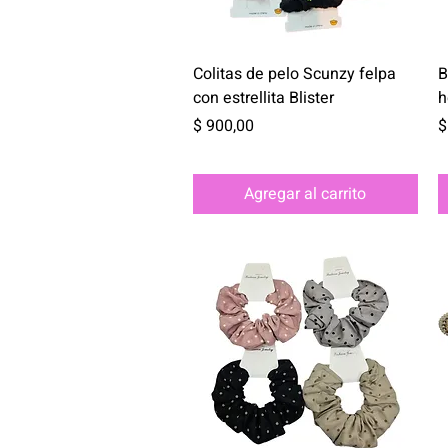
Vista rápida
Colitas de pelo Scunzy felpa
B
con estrellita Blister
h
Precio
P
$ 900,00
$
Agregar al carrito