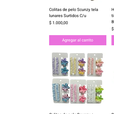
Vista rápida
Colitas de pelo Scunzy tela
H
lunares Surtidos C/u
t
B
Precio
$ 1.000,00
P
$
Agregar al carrito
Vista rápida