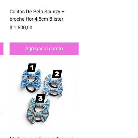
Vista rápida
Colitas De Pelo Scunzy +
broche flor 4.5cm Blister
Precio
$ 1.500,00
Agregar al carrito
Vista rápida