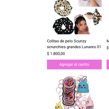
Vista rápida
Colitas de pelo Scunzy
M
scrunchies grandes Lunares 01
P
$
Precio
$ 1.800,00
Agregar al carrito