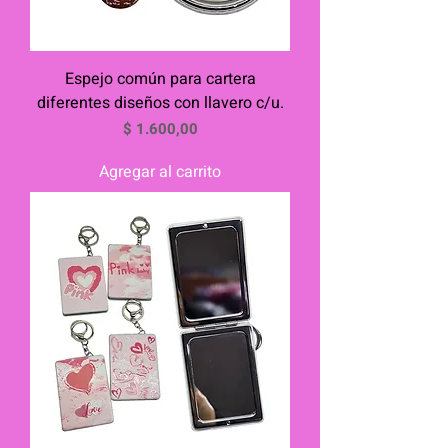
Espejo común para cartera
diferentes diseños con llavero c/u.
Precio
$ 1.600,00
Agregar al carrito