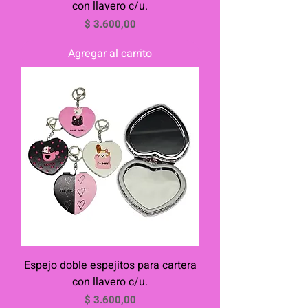
con llavero c/u.
Precio
$ 3.600,00
Agregar al carrito
Espejo doble espejitos para cartera
con llavero c/u.
Precio
$ 3.600,00