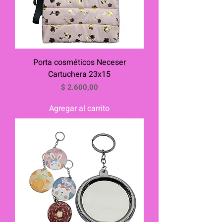
Porta cosméticos Neceser
Cartuchera 23x15
Precio
$ 2.600,00
Agregar al carrito