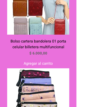
Bolso cartera bandolera 01 porta
celular billetera multifuncional
Precio
$ 6.000,00
Agregar al carrito