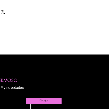
HERMOSO
VIP y novedades
Únete