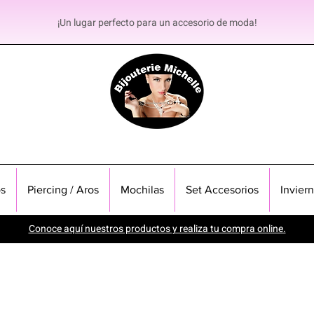
¡Un lugar perfecto para un accesorio de moda!
s
Piercing / Aros
Mochilas
Set Accesorios
Invier
Conoce aquí nuestros productos y realiza tu compra online.