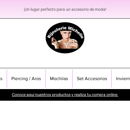
¡Un lugar perfecto para un accesorio de moda!
s
Piercing / Aros
Mochilas
Set Accesorios
Invier
Conoce aquí nuestros productos y realiza tu compra online.