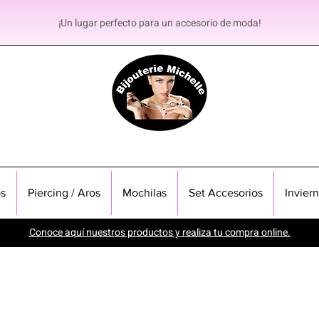
¡Un lugar perfecto para un accesorio de moda!
s
Piercing / Aros
Mochilas
Set Accesorios
Invier
Conoce aquí nuestros productos y realiza tu compra online.