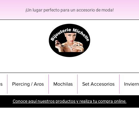
¡Un lugar perfecto para un accesorio de moda!
s
Piercing / Aros
Mochilas
Set Accesorios
Invier
Conoce aquí nuestros productos y realiza tu compra online.