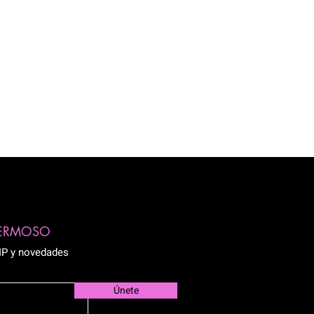
HERMOSO
VIP y novedades
Únete