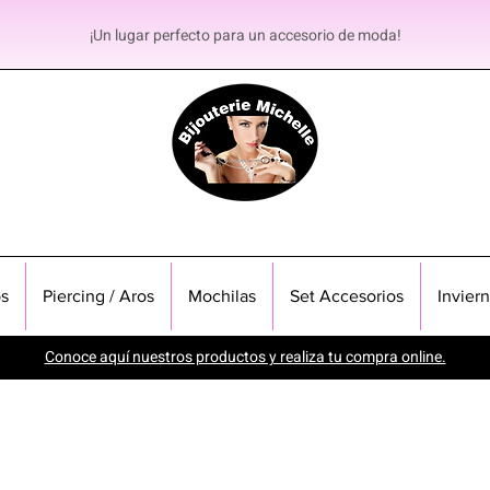
¡Un lugar perfecto para un accesorio de moda!
s
Piercing / Aros
Mochilas
Set Accesorios
Invier
Conoce aquí nuestros productos y realiza tu compra online.