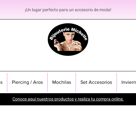
¡Un lugar perfecto para un accesorio de moda!
s
Piercing / Aros
Mochilas
Set Accesorios
Invier
Conoce aquí nuestros productos y realiza tu compra online.