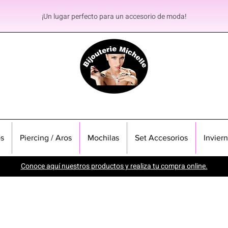
¡Un lugar perfecto para un accesorio de moda!
s
Piercing / Aros
Mochilas
Set Accesorios
Invier
Conoce aquí nuestros productos y realiza tu compra online.